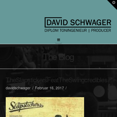
T
t
W
Navigation
The Blog
TheSlapstickersFeatTheSwingcredibles
davidschwager
Februar 16, 2017