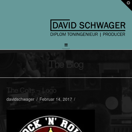
T
t
W
Navigation
The Blog
The Colts – Logo
davidschwager
Februar 14, 2017