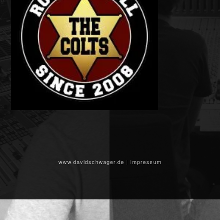
www.davidschwager.de
|
Impressum