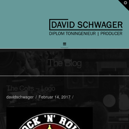
T
t
W
Navigation
The Blog
The Colts – Logo
davidschwager
Februar 14, 2017