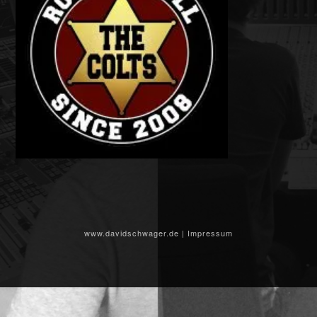
www.davidschwager.de
|
Impressum