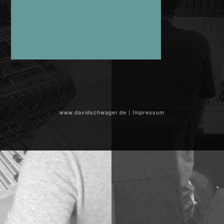
www.davidschwager.de
|
Impressum